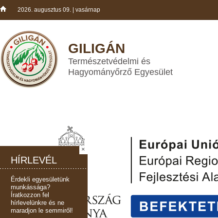
2026. augusztus 09. | vasárnap
GILIGÁN
Természetvédelmi és
Hagyományőrző Egyesület
×
HÍRLEVÉL
Érdekli egyesületünk
munkássága?
Íratkozzon fel
hírlevelünkre és ne
maradjon le semmiről!