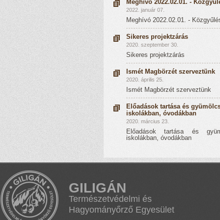
Meghívó 2022.02.01. - Közgyűl
2022. január 07.
Meghívó 2022.02.01. - Közgyűlé
Sikeres projektzárás
2020. szeptember 30.
Sikeres projektzárás
Ismét Magbörzét szerveztünk
2020. április 25.
Ismét Magbörzét szerveztünk
Előadások tartása és gyümölcs
iskolákban, óvodákban
2020. március 23.
Előadások tartása és gyüm
iskolákban, óvodákban
GILIGÁN
Természetvédelmi és
Hagyományőrző Egyesület