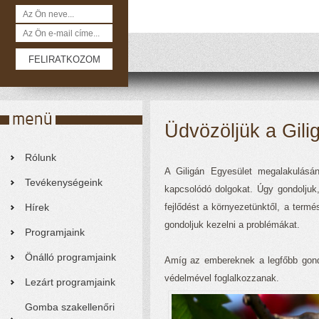
Üdvözöljük a Gili
Rólunk
A Giligán Egyesület megalakulásá
Tevékenységeink
kapcsolódó dolgokat. Úgy gondoljuk,
Hírek
fejlődést a környezetünktől, a ter
gondoljuk kezelni a problémákat.
Programjaink
Önálló programjaink
Amíg az embereknek a legfőbb gondj
védelmével foglalkozzanak.
Lezárt programjaink
Gomba szakellenőri